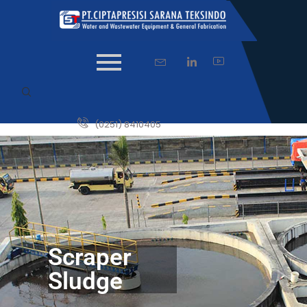
(0251) 8410405
Scraper
Sludge