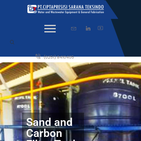
(0251) 8410405
Sand and
Carbon